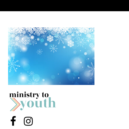
Y
O
U
T
H
M
I
N
I
S
T
R
Y
Menu Item
Menu Item