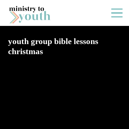
Skip to content
Main Me
youth group bible lessons
christmas
O
N
E
Y
E
A
R
P
A