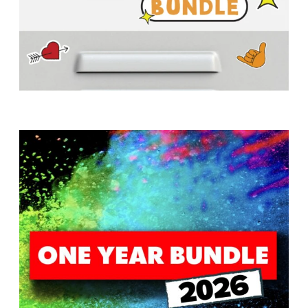
A
w submenu
B
O
U
T
F
w submenu
R
E
E
M
Y