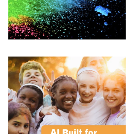
T
H
S