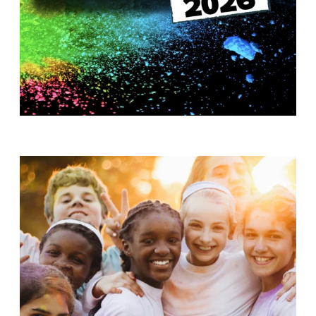
T
H
S