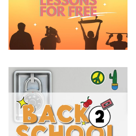
Y
O
U
T
H
M
I
N
I
S
T
R
Y