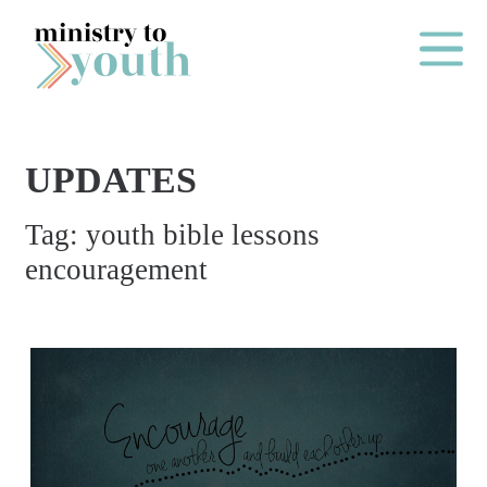
Skip to content
Main Me
UPDATES
O
Tag:
youth bible lessons
N
encouragement
E
Y
E
A
R
P
A