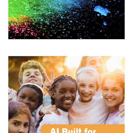
T
H
S