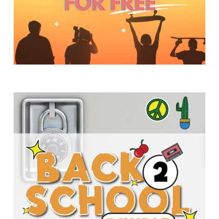
Y
O
U
T
H
M
I
N
I
S
T
R
Y