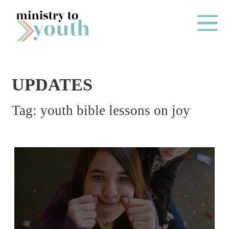
Skip to content
Main Me
UPDATES
O
Tag:
youth bible lessons on joy
N
E
Y
E
A
R
P
A