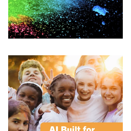
T
H
S