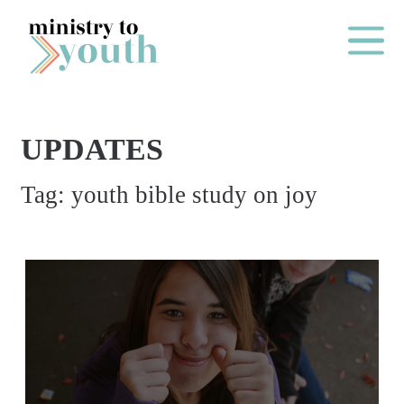
Skip to content
Main Me
UPDATES
O
Tag:
youth bible study on joy
N
E
Y
E
A
R
P
A