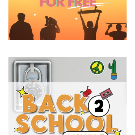
Y
O
U
T
H
M
I
N
I
S
T
R
Y