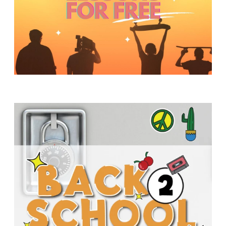
Y
O
U
T
H
M
I
N
I
S
T
R
Y