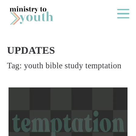
Skip to content
Main Me
UPDATES
O
Tag:
youth bible study temptation
N
E
Y
E
A
R
P
A