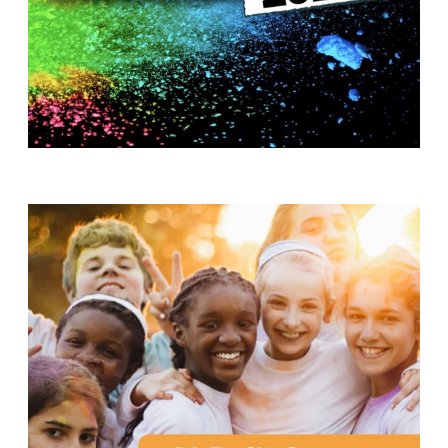
T
H
S