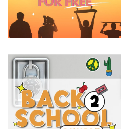
Y
O
U
T
H
M
I
N
I
S
T
R
Y