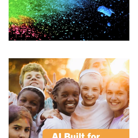
T
H
S