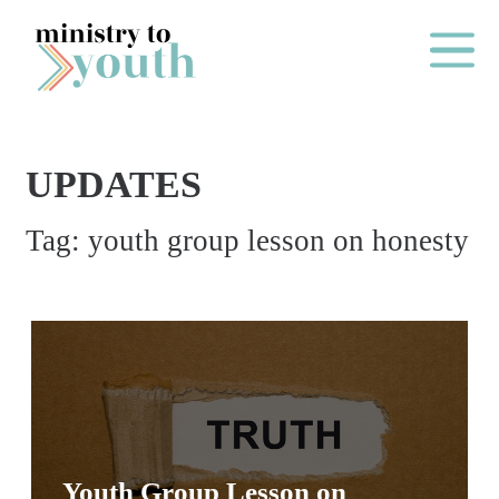
Skip to content
Main Me
UPDATES
O
Tag:
youth group lesson on honesty
N
E
Y
E
A
R
P
A
Youth Group Lesson on