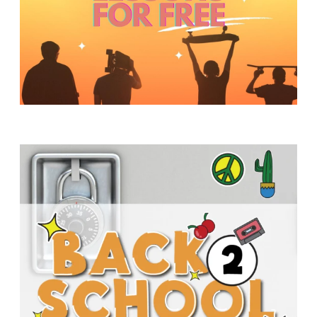
Y
O
U
T
H
M
I
N
I
S
T
R
Y