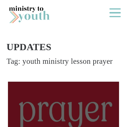
Skip to content
Main Me
UPDATES
O
Tag:
youth ministry lesson prayer
N
E
Y
E
A
R
P
A