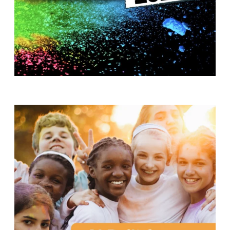
T
H
S