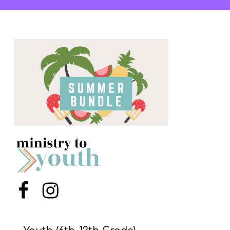
Y
O
U
T
H
M
I
N
I
S
T
R
Y
Menu Item
Menu Item